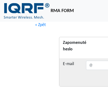
RMA FORM
« Zpět
Zapomenuté
heslo
E-mail