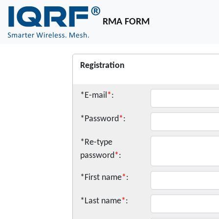
RMA FORM
Registration
*E-mail
*
:
*Password
*
:
*Re-type
password
*
:
*First name
*
:
*Last name
*
: